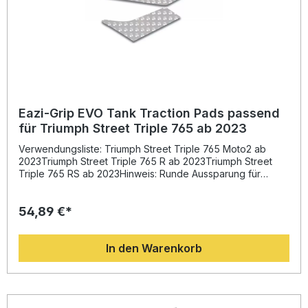
Eazi-Grip EVO Tank Traction Pads passend
für Triumph Street Triple 765 ab 2023
Verwendungsliste: Triumph Street Triple 765 Moto2 ab
2023Triumph Street Triple 765 R ab 2023Triumph Street
Triple 765 RS ab 2023Hinweis: Runde Aussparung für
Herstellerlogo im Pad enthalten. Beschreibung: Die Eazi-
Grip EVO Tank Traction Pads wurden in Zusammenarbeit
54,89 €*
mit führenden Teams der britischen Superbike-
Meisterschaft (BSB) entwickelt. Durch ihre nur 1 mm starke,
ultradünne Bauweise bieten sie eine hervorragende Optik
In den Warenkorb
und gleichzeitig maximale Funktionalität. Die genoppte
Oberfläche sorgt für optimalen Grip zwischen Fahrer und
Motorrad und reduziert spürbar Bewegungen beim
Anbremsen sowie Beschleunigen – für ein kontrollierteres
und entspannteres Fahren. Dank der hochfesten