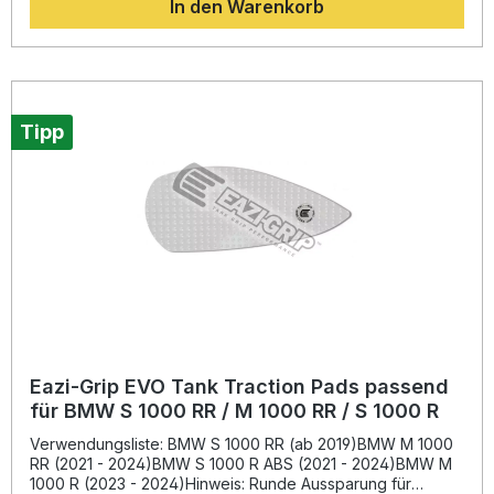
In den Warenkorb
Körperbewegungen und trägt so zu einer entspannten,
stabilen Fahrweise bei. Die Traktionspads bestehen aus
einem abriebfesten Material, das durch seine klare oder
schwarze Ausführung optimal an das Tankdesign
angepasst werden kann. Die rückstandsfreie Klebeschicht
ermöglicht eine sichere Haftung ohne den Lack zu
beschädigen, selbst bei wiederholtem Entfernen. Diese
Tipp
Pads werden von zahlreichen Rennteams wie Quattro Plant
Kawasaki, T3 Racing, ILR Racing und Chris Walker Racing
eingesetzt. Superdünnes Design (nur 1 mm) für dezente
Optik Genoppte Oberfläche für maximalen Halt und
Stabilität beim Fahren Hochfeste, lackschonende
Klebeschicht Abriebfest und leicht zu reinigen Universal
verwendbar – individuell zuschneidbar für jede Tankform
Lieferumfang: 2x Eazi-Grip EVO Tank Traction Pads
(Universalgröße 300 x 150 mm)
Eazi-Grip EVO Tank Traction Pads passend
für BMW S 1000 RR / M 1000 RR / S 1000 R
Verwendungsliste: BMW S 1000 RR (ab 2019)BMW M 1000
RR (2021 - 2024)BMW S 1000 R ABS (2021 - 2024)BMW M
1000 R (2023 - 2024)Hinweis: Runde Aussparung für