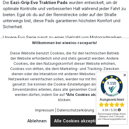
Die
Eazi-Grip Evo Traktion Pads
wurden entwickelt, um dir
schützen den Lack, ohne ihn zu beschädigen, und bieten
langlebige Abriebfestigkeit. Jede Ausführung ist präzise
optimale Kontrolle und verbesserten Halt während jeder Fahrt zu
vorgeschnitten und passgenau für das jeweilige Ducati-
bieten. Egal ob du auf der Rennstrecke oder auf der Straße
Modell gefertigt. Wählen Sie zwischen schwarzer oder
unterwegs bist, diese Pads garantieren höchsten Komfort und
transparenter Version, um den Stil Ihres Motorrads perfekt
Sicherheit.
zu ergänzen. Erhöhter Grip und bessere Kontrolle beim
Fahren Superdünnes Profil mit nur 1 mm Stärke Abriebfeste,
Unsere Evo Serie passt zu einer Vielzahl von Motorradmarken,
genoppte Oberfläche für maximale Haltbarkeit Einfache
Willkommen bei eiweiss-raceparts!
darunter
Aprilia
,
BMW
,
Ducati
,
Honda
,
Kawasaki
,
KTM
,
Montage und rückstandsfreie Entfernung Erprobte Qualität
aus dem professionellen Rennsport Lieferumfang: 1 Paar
Agusta
,
Suzuki
,
Triumph
,
Yamaha
,
Husqvarna
und sogar für
Diese Website benutzt Cookies, die für den technischen Betrieb
Eazi-Grip EVO Tank Traction Pads (links und rechts) Farbe:
universal
anpassbare Modelle.
der Website erforderlich sind und stets gesetzt werden. Andere
schwarz oder transparent (bitte auswählen)
Cookies, die den Nutzungskomfort dieser Website erhöhen,
Diese speziell entwickelten Pads sind nicht nur robust, sondern
Cookies von dritten, die dem Marketing- und Tracking-Zwecken
auch einfach zu installieren. Sie minimieren die Ermüdung des
dienen oder die Interaktion mit anderen Websites und sozialen
✕
Fahrers und bieten zusätzlichen Komfort bei langen Fahrten und
Netzwerken vereinfachen sollen, werden nur mit Ihrer Zustimmung
Extremsituationen. Mit Eazi-Grip Evo Traktion Pads machst du
gesetzt. Sie können die
Cookie-Einstellungen
ändern oder Ihr
Einverständnis erteilen, dass alle genannten Cookies gesetzt
jede Fahrt sicher.
werden dürfen, indem Sie auf
"Alle Cookies akzeptieren"
klicken.
Kontakt
Impressum
|
Datenschutzerklärung
Ablehnen
Alle Cookies akzeptieren
Kundenservice