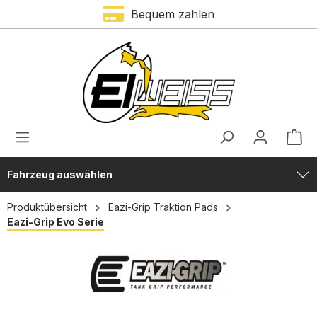
Trustami Bewertung – 4,9 von 5 Sternen
Bequem zahlen
alt springen
Fahrzeug auswählen
Produktübersicht
Eazi-Grip Traktion Pads
Eazi-Grip Evo Serie