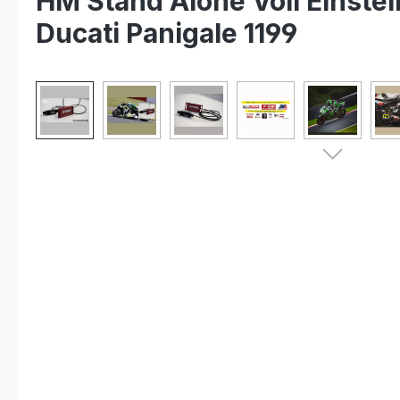
HM Stand Alone Voll Einstell
Ducati Panigale 1199
Bildergalerie überspringen