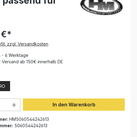
O passend für
 €*
wSt. zzgl. Versandkosten
4 - 6 Werktage
 Versand ab 150€ innerhalb DE
ählen
RO
Anzahl: Gib den gewünschten Wert ein 
In den Warenkorb
mer:
HM5060544242613
ummer:
5060544242613