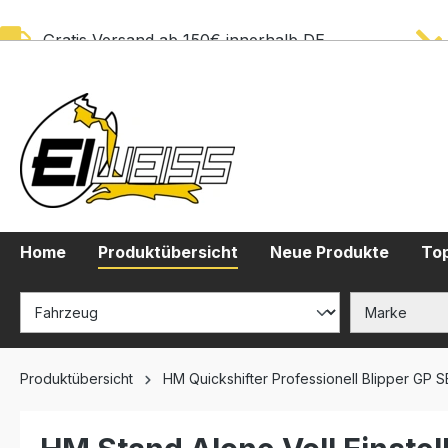
springen
Zur Hauptnavigation springen
Gratis Versand ab 150€ innerhalb DE
Home
Produktübersicht
Neue Produkte
Top
Produktübersicht
HM Quickshifter Professionell Blipper GP 