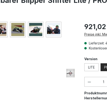
barer Blipper Shifter Lite / PR
921,02
Preise inkl. M
Lieferzeit: 
Kostenloser
ausw
Version
LITE
P
Produkt 
Produktnum
Herstellern