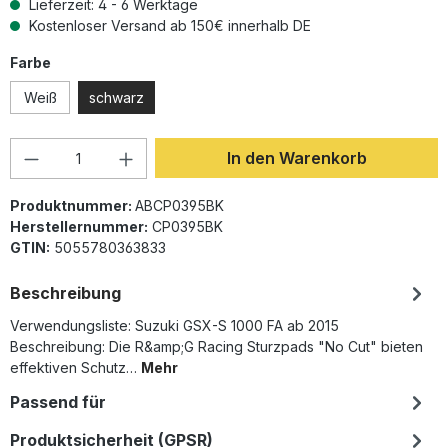
Lieferzeit: 4 - 6 Werktage
Kostenloser Versand ab 150€ innerhalb DE
auswählen
Farbe
Weiß
schwarz
Produkt Anzahl: Gib den gewünschten Wer
In den Warenkorb
Produktnummer:
ABCP0395BK
Herstellernummer:
CP0395BK
GTIN:
5055780363833
Beschreibung
Verwendungsliste: Suzuki GSX-S 1000 FA ab 2015
Beschreibung: Die R&amp;G Racing Sturzpads "No Cut" bieten
effektiven Schutz…
Mehr
Passend für
Produktsicherheit (GPSR)