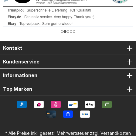
ohne Verkleidungsmodifikation („No Cut“) Effektiver Schutz
empfindlicher Rahmenteile bei Stürzen
Fahrzeugspezifische Passform für Suzuki GSX-S 1000 /
Katana / GSX-S 950 Einfacher und sicherer Einbau direkt
am Rahmen Langlebiges Material in elegantem Schwarz
Lieferumfang: R&G Rahmen Slider links R&G Rahmen Slider
rechts Montagematerial und Anleitung
Kontakt
Kundenservice
Informationen
Top Marken
* Alle Preise inkl. gesetzl. Mehrwertsteuer zzgl.
Versandkosten