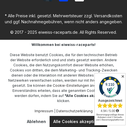
* Alle Preise inkl. gesetzl. Mehrwertsteuer zzgl.
Versandkosten
und ggf. Nachnahmegebühren, wenn nicht anders angegeben.
© 2017 - 2025 eiweiss-raceparts.de. All Rights Reserved.
Willkommen bei eiweiss-raceparts!
Diese Website benutzt Cookies, die für den technischen Betrieb
der Website erforderlich sind und stets gesetzt werden. Andere
Cookies, die den Nutzungskomfort dieser Website erhöhen,
Cookies von dritten, die dem Marketing- und Tracking-Zwecken
dienen oder die Interaktion mit anderen Websites und sozialen
✕
Netzwerken vereinfachen sollen, werden nur mit Ihrer Zustimmung
gesetzt. Sie können die
Cookie-Einstellungen
ändern oder Ihr
Einverständnis erteilen, dass alle genannten Cookies gesetzt
werden dürfen, indem Sie auf
"Alle Cookies akzeptieren"
klicken.
Impressum
|
Datenschutzerklärung
Ablehnen
Alle Cookies akzeptieren