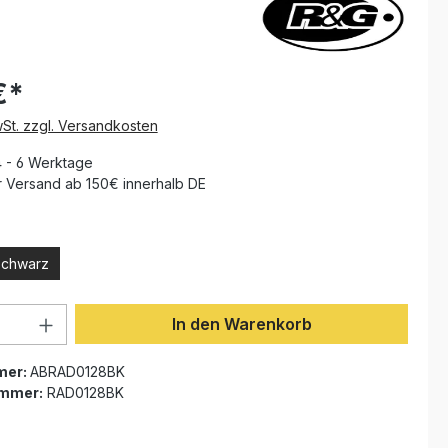
€*
wSt. zzgl. Versandkosten
4 - 6 Werktage
 Versand ab 150€ innerhalb DE
len
schwarz
Anzahl: Gib den gewünschten Wert ein 
In den Warenkorb
mer:
ABRAD0128BK
ummer:
RAD0128BK