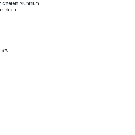
hichtetem Aluminium
Insekten
ange)