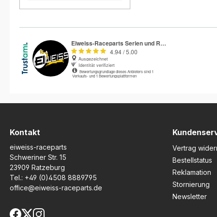
und Aluminium überzeugt der
Halter mit außergewöhnlicher
Stabilität bei gleichzeitig
geringem Gewicht. Die
integrierte LED-Beleuchtung
mit E-Zeichen fungiert als
Rücklicht, Bremslicht und
Kennzeichenbeleuchtung
und ersetzt damit die
originale Rückleuchte
vollständig. Dank Plug & Play
Montage ist kein Anpassen
der Verkleidung notwendig.
Sie können sowohl die
Originalblinker als auch R&G
Kontakt
Kundenser
Microblinker verwenden. Der
eiweiss-raceparts
Halter wird mit allen
Vertrag wider
benötigten Anbauteilen
Schweriner Str. 15
Bestellstatus
geliefert und sorgt mit
23909 Ratzeburg
Reklamation
seinem klaren Design für
Tel.:
+49 (0)4508 8889795
eine aufgeräumte Optik am
Stornierung
office@eiweiss-raceparts.de
Heck Ihres Motorrads.
Newsletter
Fahrzeugspezifischer
Heckumbau passend für