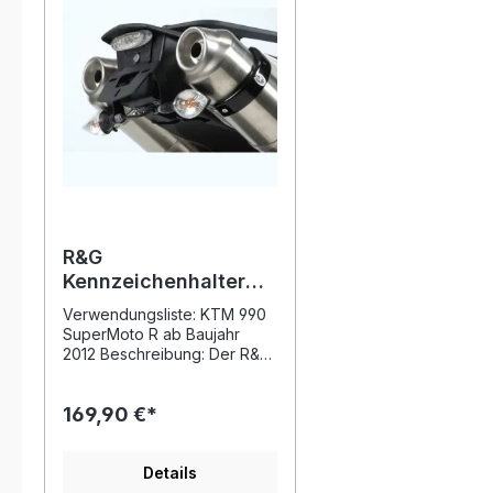
R&G
Kennzeichenhalter
passend für KTM 990
Verwendungsliste: KTM 990
SM / SMR ab 2012
SuperMoto R ab Baujahr
2012 Beschreibung: Der R&G
Premium Kennzeichenhalter
bietet eine hochwertige und
169,90 €*
sportliche Lösung für den
Heckumbau Ihrer KTM 990
SM oder SMR ab Baujahr
2012. Durch die präzise
Details
Verarbeitung aus Edelstahl