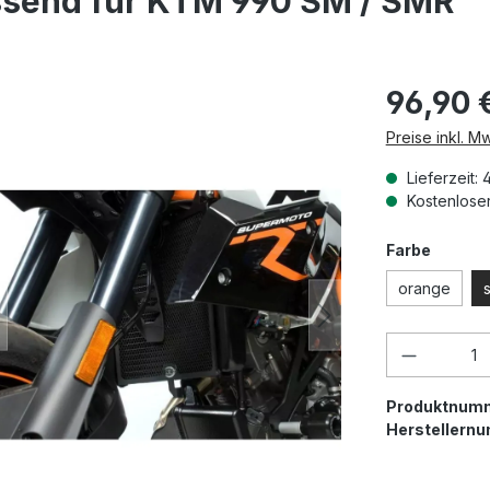
assend für KTM 990 SM / SMR
96,90 
Preise inkl. M
Lieferzeit: 
Kostenloser
auswäh
Farbe
orange
Produkt 
Produktnum
Herstellern