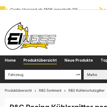
springen
Zur Hauptnavigation springen
Gratis Versand ab 150€ innerhalb DE
Home
Produktübersicht
Neue Produkte
Top
Produktübersicht
R&G Sortiment
R&G Kühlerschutzgitter