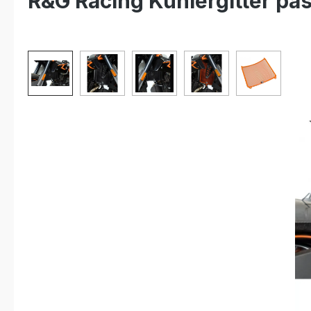
R&G Racing Kühlergitter p
Bildergalerie überspringen