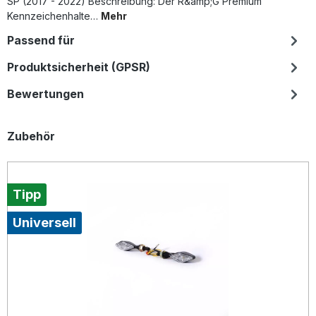
SP (2017 - 2022) Beschreibung: Der R&amp;G Premium
Kennzeichenhalte…
Mehr
Passend für
Produktsicherheit (GPSR)
Bewertungen
Produktgalerie überspringen
Zubehör
Tipp
Universell