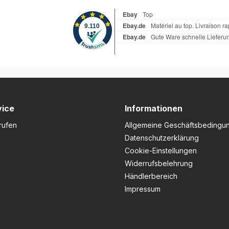
dent 660
ng: Der
ktor
 passend
riple,
60
 und
enarbeit
ennteams,
rotektor
vice
Informationen
nd
efertigt
rufen
Allgemeine Geschäftsbedingu
Datenschutzerklärung
 er
Cookie-Einstellungen
barkeit
Widerrufsbelehrung
fektiv
Händlerbereich
n bei
Impressum
gen.Dank
ine-
stet der
z
heit und