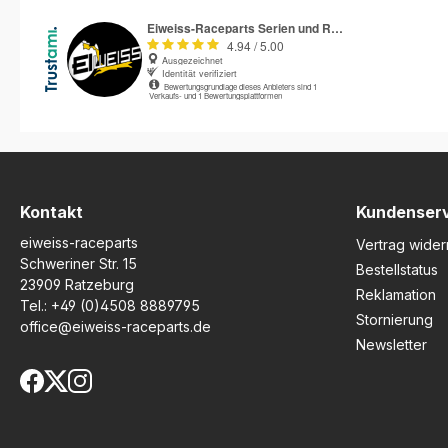
Racing Suzuki GSX-R Trophy
ab 2022Triumph Tri
erfolgreich getestet.
ab 2021 Beschreibu
Hergestellt aus 4 mm starkem
R&G Kupplung Prote
Polypropylen mit hoher
bietet optimalen
Festigkeit, überzeugt dieser
Motordeckelschutz
Protektor durch maximale
für Triumph Street T
Haltbarkeit und geringes
Trident und Tiger 6
Gewicht. Das clevere
Modelle. Entwickelt
Slimline-Design sorgt für
getestet in Zusamm
höchste Bodenfreiheit und
mit renommierten R
die matte Oberfläche
überzeugt dieser P
ergänzt das sportliche
durch seine hohe
Kontakt
Kundenser
Gesamtbild Ihres Bikes
Widerstandskraft u
eiweiss-raceparts
perfekt.Die Montage ist
präzise Passform. G
Vertrag wider
besonders einfach: Der
aus 4 mm starkem
Schweriner Str. 15
Bestellstatus
Protektor wird direkt über
Polypropylen bietet
23909 Ratzeburg
Reklamation
das originale Motorgehäuse
hervorragende Halt
Tel.:
+49 (0)4508 8889795
geschraubt. So erhalten Sie
und schützt den
Stornierung
office@eiweiss-raceparts.de
zuverlässigen Schutz vor
Kupplungsdeckel ef
Newsletter
Sturz-, Schmutz- und
vor Beschädigunge
Abriebschäden, ohne
Stürzen oder Schlä
dauerhaft in die
seiner leichten Sliml
Fahrzeugstruktur eingreifen
Bauweise gewährlei
zu müssen. Im Falle eines
Motordeckel-Schut
Sturzes sparen Sie so
maximale Bodenfrei