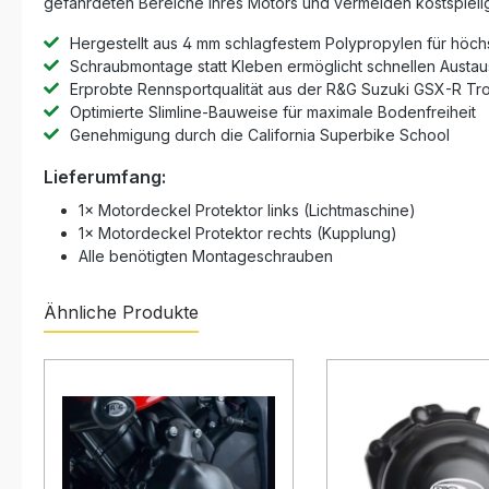
gefährdeten Bereiche Ihres Motors und vermeiden kostspielig
Hergestellt aus 4 mm schlagfestem Polypropylen für höchst
Schraubmontage statt Kleben ermöglicht schnellen Austa
Erprobte Rennsportqualität aus der R&G Suzuki GSX-R Tr
Optimierte Slimline-Bauweise für maximale Bodenfreiheit
Genehmigung durch die California Superbike School
Lieferumfang:
1× Motordeckel Protektor links (Lichtmaschine)
1× Motordeckel Protektor rechts (Kupplung)
Alle benötigten Montageschrauben
Ähnliche Produkte
Produktgalerie überspringen