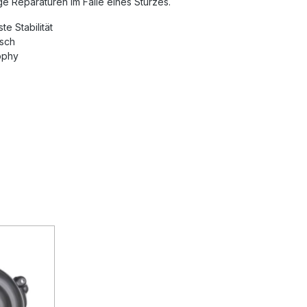
e Reparaturen im Falle eines Sturzes.
e Stabilität
usch
ophy