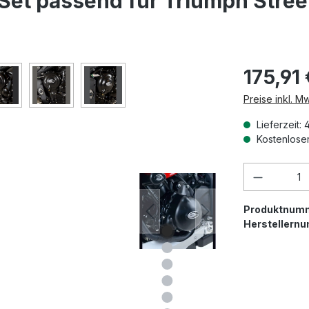
Set passend für Triumph Street
175,91
Preise inkl. M
Lieferzeit: 
Kostenloser
Produkt 
Produktnum
Herstellern