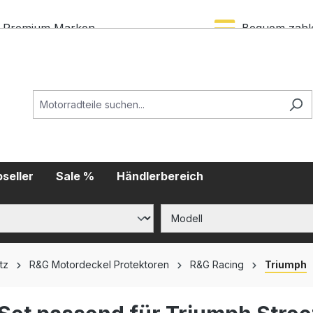
Premium Marken
Bequem zahl
seller
Sale %
Händlerbereich
tz
R&G Motordeckel Protektoren
R&G Racing
Triumph