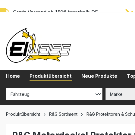
springen
Zur Hauptnavigation springen
Gratis Versand ab 150€ innerhalb DE
Home
Produktübersicht
Neue Produkte
Top
Produktübersicht
R&G Sortiment
R&G Protektoren & Schu