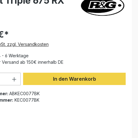
 Triple 675 RX
 €*
wSt. zzgl. Versandkosten
4 - 6 Werktage
 Versand ab 150€ innerhalb DE
Anzahl: Gib den gewünschten Wert ein 
In den Warenkorb
mer:
ABKEC0077BK
ummer:
KEC0077BK