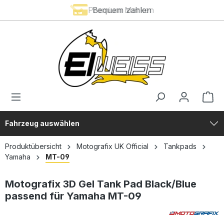
Premium Marken
Bequem zahlen
alt springen
Fahrzeug auswählen
Produktübersicht
Motografix UK Official
Tankpads
Yamaha
MT-09
Motografix 3D Gel Tank Pad Black/Blue
passend für Yamaha MT-09