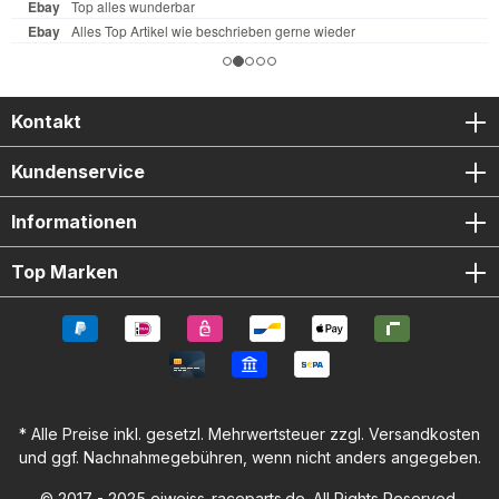
Sicherheit und Zuverlässigkeit für den Einsatz auf Straße
und Rennstrecke. Robustes 60% Glasfiber-Nylon-Material
für maximale Schlagfestigkeit Einfache Montage dank
verschraubtem System (kein Kleben notwendig) FIM-
zertifiziert für höchste Sicherheitsstandards im Motorsport
Sportliches Design passend für die Linienführung der
Kontakt
Yamaha YZF R1 Weltweiter Einsatz bei professionellen
Rennsport-Teams Lieferumfang: 1x
Kundenservice
Kupplungsdeckelprotektor 1x Lichtmaschinenprotektor 1x
Zündungsprotektor Befestigungsschrauben für Montage
Informationen
Top Marken
* Alle Preise inkl. gesetzl. Mehrwertsteuer zzgl.
Versandkosten
und ggf. Nachnahmegebühren, wenn nicht anders angegeben.
© 2017 - 2025 eiweiss-raceparts.de. All Rights Reserved.