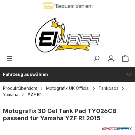
Premium Marken
Bequem zahlen
alt springen
Fahrzeug auswählen
Produktübersicht
Motografix UK Official
Tankpads
Yamaha
YZF R1
Motografix 3D Gel Tank Pad TY026CB
passend für Yamaha YZF R1 2015