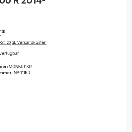
00 R 2014-
€*
wSt. zzgl. Versandkosten
verfügbar
mer:
MGNB011KR
ummer:
NB011KR