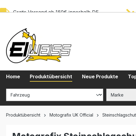
springen
Zur Hauptnavigation springen
Gratis Versand ab 150€ innerhalb DE
Home
Produktübersicht
Neue Produkte
Top
Produktübersicht
Motografix UK Official
Steinschlagschu