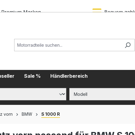
Premium Marken
Bequem zahl
seller
Sale %
Händlerbereich
tz vorn
BMW
S 1000 R