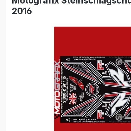
Motografix Steinschlagsch
2016
Bildergalerie überspringen