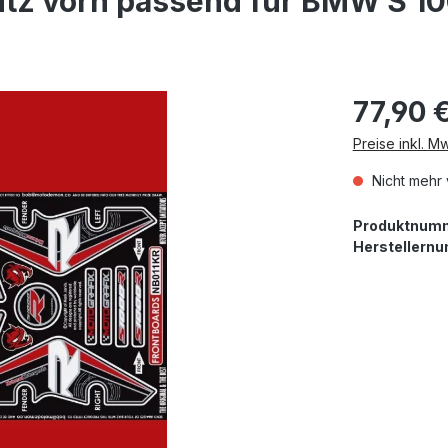
utz vorn passend für BMW S 10
77,90 
Preise inkl. M
Nicht mehr 
Produktnum
Herstellern