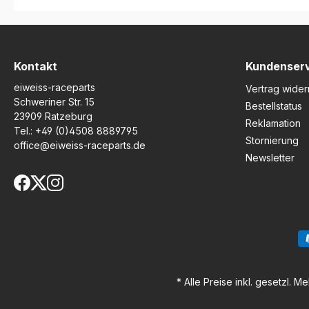
extremen Bedingungen
getestet, um eine lange
Haltbarkeit und starke
Haftung zu gewährleisten. So
bleibt der Lack Ihres
Motorrads dauerhaft schön
Kontakt
Kundenser
und geschützt – selbst bei
eiweiss-raceparts
intensiver Nutzung.
Vertrag wider
Passgenaues Design für
Schweriner Str. 15
Bestellstatus
BMW S 1000 R (2014–2016)
23909 Ratzeburg
Reklamation
3D-Gel Hochglanz-
Tel.:
+49 (0)4508 8889795
Oberfläche mit stilvollem
Stornierung
office@eiweiss-raceparts.de
Look Strapazierfähiges,
Newsletter
temperaturbeständiges
Strong Adhesive Vinyl
Schützt zuverlässig vor
Steinschlägen und Kratzern
Einfache Montage mit
beiliegender Anleitung
Lieferumfang: 1x Motografix
Steinschlagschutz hinten
Montageanleitung
* Alle Preise inkl. gesetzl. M