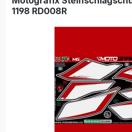
Motografix Steinschlagschut
1198 RD008R
Bildergalerie überspringen