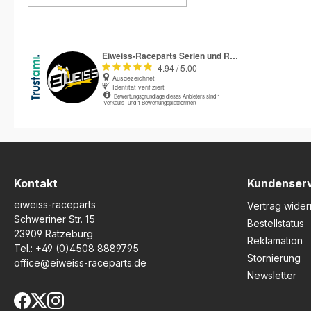
vor Steinschlägen, Kratzern
und Witterungseinflüssen zu
schützen. Durch die
Verwendung von
hochwertigem, stark
haftendem Vinyl bietet
dieser Schutz eine
langlebige Performance in
einem weiten
Temperaturbereich von -50
°C bis 110 °C. Das
einzigartige 3D-Gel-Finish
sorgt für einen tiefen
Hochglanz-Effekt und
schützt gleichzeitig vor
Kontakt
Kundenser
Verfärbungen oder
eiweiss-raceparts
Blasenbildung. Der
Vertrag wider
Steinschlagschutz wird
Schweriner Str. 15
Bestellstatus
vollständig in England
23909 Ratzeburg
Reklamation
gefertigt und überzeugt mit
Tel.:
+49 (0)4508 8889795
präziser Passform und
Stornierung
office@eiweiss-raceparts.de
hervorragender
Newsletter
Verarbeitungsqualität. Dank
der klaren Anleitung gelingt
die Montage mühelos, und