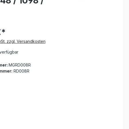
48 / 1098 /
€*
wSt. zzgl. Versandkosten
verfügbar
mer:
MGRD008R
ummer:
RD008R