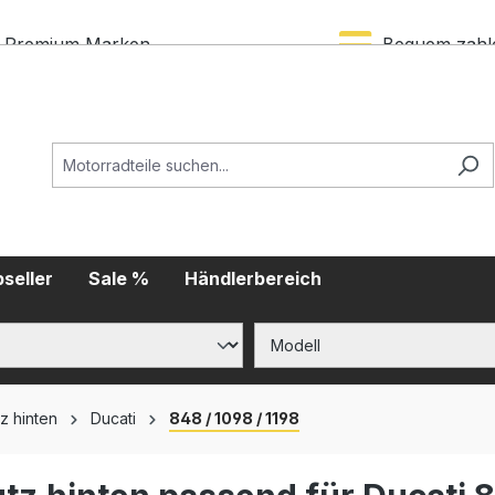
Premium Marken
Bequem zahl
seller
Sale %
Händlerbereich
z hinten
Ducati
848 / 1098 / 1198