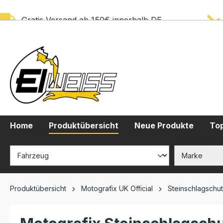
springen
Zur Hauptnavigation springen
Gratis Versand ab 150€ innerhalb DE
Home
Produktübersicht
Neue Produkte
Top
Produktübersicht
Motografix UK Official
Steinschlagschut