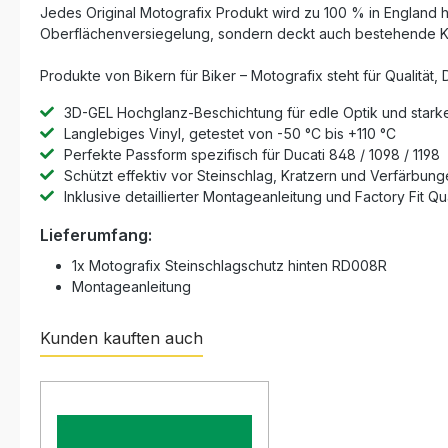
Jedes Original Motografix Produkt wird zu 100 % in England he
Oberflächenversiegelung, sondern deckt auch bestehende Kr
Produkte von Bikern für Biker – Motografix steht für Qualität,
3D-GEL Hochglanz-Beschichtung für edle Optik und stark
Langlebiges Vinyl, getestet von -50 °C bis +110 °C
Perfekte Passform spezifisch für Ducati 848 / 1098 / 1198
Schützt effektiv vor Steinschlag, Kratzern und Verfärbun
Inklusive detaillierter Montageanleitung und Factory Fit Qua
Lieferumfang:
1x Motografix Steinschlagschutz hinten RD008R
Montageanleitung
Kunden kauften auch
Produktgalerie überspringen