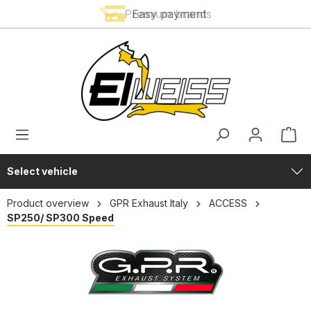
Premium brands
Easy payment
in content
Select vehicle
Product overview
GPR Exhaust Italy
ACCESS
SP250/ SP300 Speed