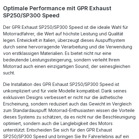
installieren. Lieferumfang: Diese Lieferung enthält alle
Optimale Performance mit GPR Exhaust
Fahrzeugspezifischen Halterungen und das
SP250/SP300 Speed
entsprechende Zubehör. Homologated full system exhaust
including removable db killerZulassung: YesLieferzeit: ca.
Der GPR Exhaust SP250/SP300 Speed ist die ideale Wahl für
14 Tage
Motorradfahrer, die Wert auf höchste Leistung und Qualität
legen. Entwickelt in Italien, überzeugt dieses Auspuffsystem
durch seine hervorragende Verarbeitung und die Verwendung
von erstklassigen Materialien. Es bietet nicht nur eine
bedeutende Leistungssteigerung, sondern verleiht Ihrem
Motorrad auch einen einzigartigen Sound, der seinesgleichen
sucht.
Die Installation des GPR Exhaust SP250/SP300 Speed ist
unkompliziert und für viele Modelle kompatibel. Dank seines
exklusiven Designs verbessert er nicht nur die ästhetische
Erscheinung, sondern reduziert auch das Gewicht im Vergleich
zum Standardauspuff. Motorrad-Enthusiasten wissen die Vorteile
dieses Systems zu schätzen, da es nicht nur die Beschleunigung
optimiert, sondern auch die Langlebigkeit des Motors
unterstützt. Entscheiden Sie sich für den GPR Exhaust
SP250/SP300 Speed und bringen Sie Ihr Fahrerlebnis auf ein