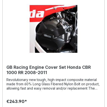
GB Racing Engine Cover Set Honda CBR
1000 RR 2008-2011
Revolutionary new tough, high-impact composite material
made from 60% Long Glass Fibered Nylon Bolt on product,
allowing fast and easy removal and/or replacement The
product is designed with aesthetics in mind, and priced to
be competitive with the existing products on the market
€243.90*
Registered DesignProtectors delivery: 1x clutch, 1x
alternator, 1x pulse suitable for: Honda CBR 1000 RR from