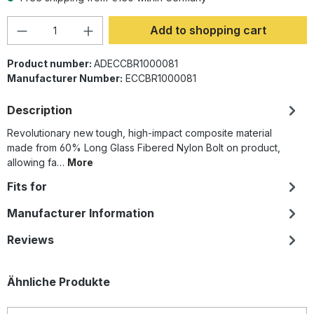
Product Quantity: Enter the desired amoun
Add to shopping cart
Product number:
ADECCBR1000081
Manufacturer Number:
ECCBR1000081
Description
Revolutionary new tough, high-impact composite material
made from 60% Long Glass Fibered Nylon Bolt on product,
allowing fa…
More
Fits for
Manufacturer Information
Reviews
Skip product gallery
Ähnliche Produkte