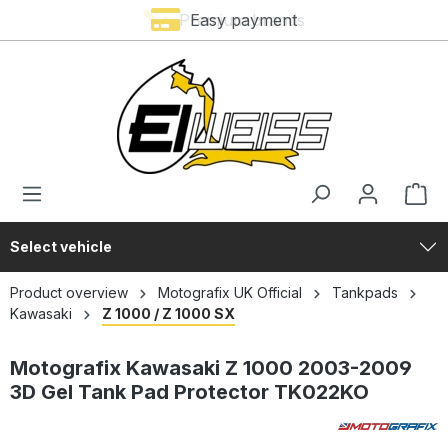
Premium brands
Easy payment
in content
Select vehicle
Product overview
Motografix UK Official
Tankpads
Kawasaki
Z 1000 / Z 1000 SX
Motografix Kawasaki Z 1000 2003-2009
3D Gel Tank Pad Protector TK022KO