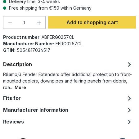
Delivery time: 3-4 weeks
Free shipping from €150 within Germany
Product Quantity: Enter the desired amoun
Add to shopping cart
Product number:
ABFERG0257CL
Manufacturer Number:
FERG0257CL
GTIN:
5054817034517
Description
R&amp;G Fender Extenders offer additional protection to front-
mounted coolers, downpipes and fairing panels from debris,
roa…
More
Fits for
Manufacturer Information
Reviews