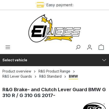
Premium brands
Easy payment
in content
Select vehicle
Product overview
R&G Product Range
R&G Lever Guards
R&G Standard
BMW
R&G Brake- and Clutch Lever Guard BMW G
310 R / G 310 GS 2017-