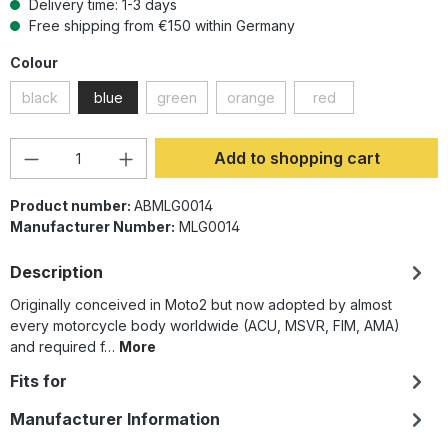
Delivery time: 1-3 days
Free shipping from €150 within Germany
Select
Colour
black
blue
green
orange
red
(This option is currently unavailable.)
(This option is currently unavailable.)
(This option is currently unavailab
(This option is curren
Product Quantity: Enter the desired amoun
Add to shopping cart
Product number:
ABMLG0014
Manufacturer Number:
MLG0014
Description
Originally conceived in Moto2 but now adopted by almost
every motorcycle body worldwide (ACU, MSVR, FIM, AMA)
and required f…
More
Fits for
Manufacturer Information