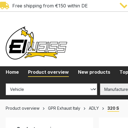
Free shipping from €150 within DE
search
Skip to main navigation
Home
Product overview
New products
Top
Product overview
GPR Exhaust Italy
ADLY
320 S