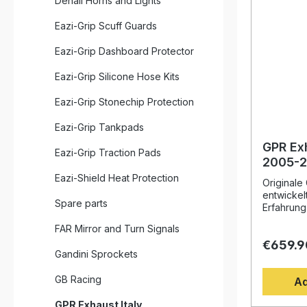
Denali Horns and Lights
Eazi-Grip Scuff Guards
Eazi-Grip Dashboard Protector
Eazi-Grip Silicone Hose Kits
Eazi-Grip Stonechip Protection
Eazi-Grip Tankpads
GPR Ex
Eazi-Grip Traction Pads
2005-2
Homolog
Eazi-Shield Heat Protection
Originale
system
entwickel
Spare parts
removab
Erfahrung
Weltmeist
FAR Mirror and Turn Signals
Design, d
€659.9
Drehmome
Gandini Sprockets
deutliche
gegenüber
GB Racing
Ad
Fahrzeug 
perfektes
GPR Exhaust Italy
Abgesehe