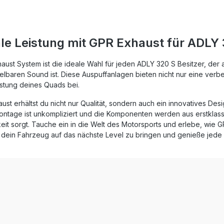
bare Soundverbesserung zur
e Sie beim Fahren geniessen
r Hersteller ist DIN
rt und garantiert somit eine
le Leistung mit GPR Exhaust für ADLY
ibend hohe Qualität seiner
 von der Sie als Kunde
. Hergestellt in Italien, 2
aust System ist die ideale Wahl für jeden ADLY 320 S Besitzer, der
rnationale Garantie.
lbaren Sound ist. Diese Auspuffanlagen bieten nicht nur eine verb
mpfehlungen: GPR Produkte
istung deines Quads bei.
 and Play. Es wird empfohlen,
kte in einer Fachwerkstatt zu
ust erhältst du nicht nur Qualität, sondern auch ein innovatives De
en. Lieferumfang: Diese
ontage ist unkompliziert und die Komponenten werden aus erstklassi
enthält alle
eit sorgt. Tauche ein in die Welt des Motorsports und erlebe, wie 
spezifischen Halterungen
entsprechende Zubehör.
 dein Fahrzeug auf das nächste Level zu bringen und genieße jede 
ed full system exhaust
 removable db
ssung: YesLieferzeit: ca. 14