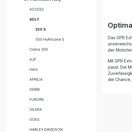
eine hör
ACCESS
Serie, di
können. De
ADLY
zertifizie
Optima
gleichble
320 S
Produkte,
profitieren
Das GPR Exh
500 HuRricane S
Jahre inte
unverwechse
Montagee
Cobra 300
der Motorle
sind Plug
die Produ
AJP
Mit GPR Exha
installier
passt. Die M
Lieferung 
Hero
Zuverlässigk
Fahrzeug
und das 
die Chance,
APRILIA
Homologat
DERBI
including
killerZula
FURORE
Tage
GILERA
GOES
HARLEY DAVIDSON