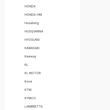
HONDA
HONDA-HM
Husaberg
HUSQVARNA
HYOSUNG
KAWASAKI
Keeway
KL
KL MOTOR
Kove
KTM
KYMCO
LAMBRETTA