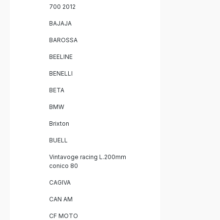
700 2012
BAJAJA
BAROSSA
BEELINE
BENELLI
BETA
BMW
Brixton
BUELL
Vintavoge racing L.200mm
conico 80
CAGIVA
CAN AM
CF MOTO