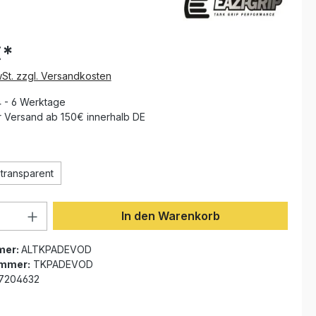
€*
wSt. zzgl. Versandkosten
4 - 6 Werktage
 Versand ab 150€ innerhalb DE
ählen
transparent
Anzahl: Gib den gewünschten Wert ein 
In den Warenkorb
mer:
ALTKPADEVOD
ummer:
TKPADEVOD
7204632