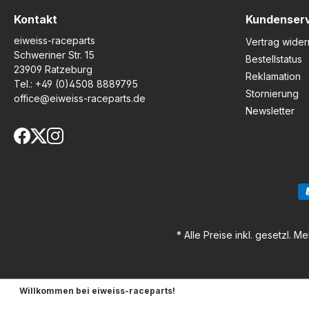
ungewollte
Körperbewegungen, steigert
Kontakt
Kundenser
die Fahrzeugkontrolle und
eiweiss-raceparts
macht längere Fahrten
Vertrag wider
spürbar angenehmer. Die
Schweriner Str. 15
Bestellstatus
strapazierfähige Oberfläche
23909 Ratzeburg
Reklamation
ist abriebfest und schützt
Tel.:
+49 (0)4508 8889795
den Lack dank einer
Stornierung
office@eiweiss-raceparts.de
hochfesten, lackschonenden
Newsletter
Klebeschicht zuverlässig vor
Beschädigungen.
Gleichzeitig lassen sich die
Pads bei Bedarf
rückstandsfrei entfernen.Für
jedes Motorradmodell
werden die Klebefolien
präzise vorgeschnitten, um
eine perfekte Passform zu
gewährleisten. Das Eazi-Grip
* Alle Preise inkl. gesetzl. M
EVO System wird von
zahlreichen professionellen
Rennteams eingesetzt und
vereint Funktionalität mit
erstklassiger Verarbeitung.
Willkommen bei eiweiss-raceparts!
Deutlich verbesserter Grip