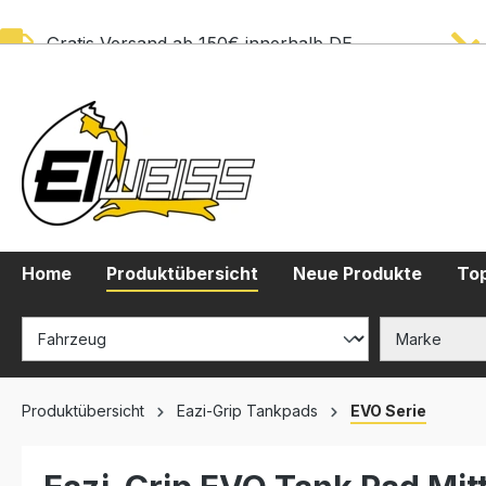
springen
Zur Hauptnavigation springen
Gratis Versand ab 150€ innerhalb DE
Home
Produktübersicht
Neue Produkte
Top
Produktübersicht
Eazi-Grip Tankpads
EVO Serie