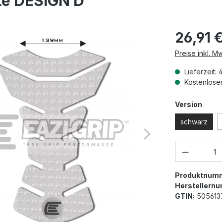
te DESIGN D
26,91 
Preise inkl. M
Lieferzeit: 
Kostenloser
ausw
Version
schwarz
Produkt 
Produktnum
Herstellern
GTIN:
505613