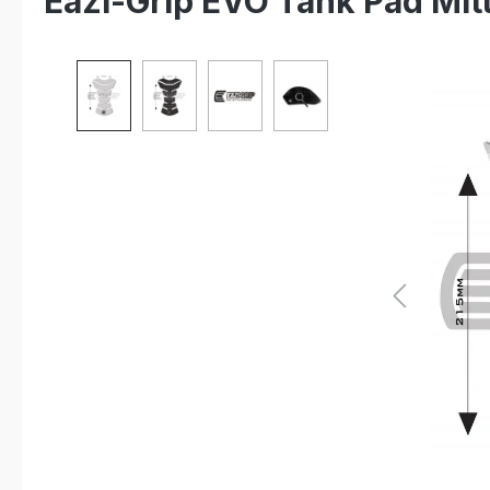
Eazi-Grip EVO Tank Pad Mit
Bildergalerie überspringen