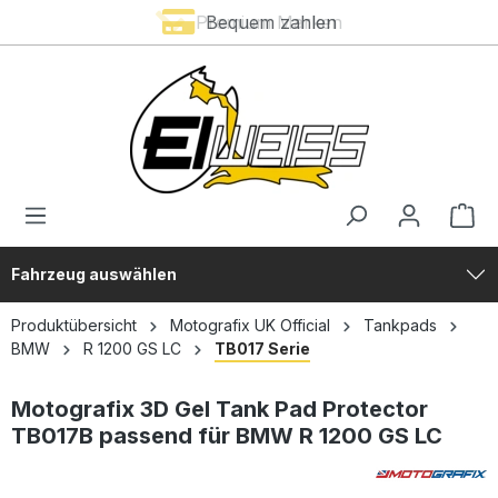
Premium Marken
Bequem zahlen
alt springen
Fahrzeug auswählen
Produktübersicht
Motografix UK Official
Tankpads
BMW
R 1200 GS LC
TB017 Serie
Motografix 3D Gel Tank Pad Protector
TB017B passend für BMW R 1200 GS LC