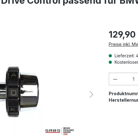
g Drive Control passend für B
129,90
Preise inkl. M
Lieferzeit: 
Kostenloser
Produkt 
Produktnum
Herstellern