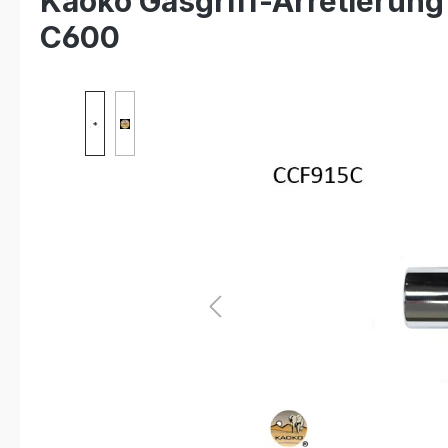
Kaoko Gasgriff-Arretierun
C600
Bildergalerie überspringen