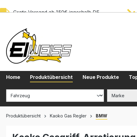
springen
Zur Hauptnavigation springen
Gratis Versand ab 150€ innerhalb DE
Home
Produktübersicht
Neue Produkte
Top
Produktübersicht
Kaoko Gas Regler
BMW