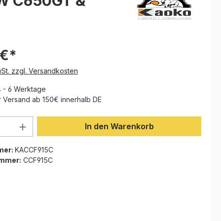
MW C650GT &
 €*
wSt. zzgl. Versandkosten
4 - 6 Werktage
 Versand ab 150€ innerhalb DE
Anzahl: Gib den gewünschten Wert ein 
In den Warenkorb
mer:
KACCF915C
ummer:
CCF915C