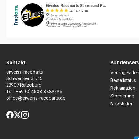
reduzieren. Das System
integriert eine robuste
Reibmutter direkt in das
spezielle Kaoko-
Lenkerendgewicht, das
optisch und in der Masse
präzise auf die Originalteile
abgestimmt ist. Durch
einfaches Drehen des
Gashebels zwischen kleinem
Finger und Handfläche lässt
Kontakt
Kundenser
sich der Gasgriff präzise
eiweiss-raceparts
fixieren oder wieder lösen –
Vertrag wider
auch mit dicken
Schweriner Str. 15
Bestellstatus
Handschuhen. Dadurch kann
23909 Ratzeburg
Reklamation
die Gasstellung stabil
Tel.:
+49 (0)4508 8889795
gehalten werden, ohne den
Stornierung
office@eiweiss-raceparts.de
Griff dauerhaft festzuhalten.
Newsletter
Das hochwertige Design
sorgt für eine geschmeidige
Bedienung, minimiert den
Verschleiß an Gaszügen und
kann zur Verbesserung des
Kraftstoffverbrauchs